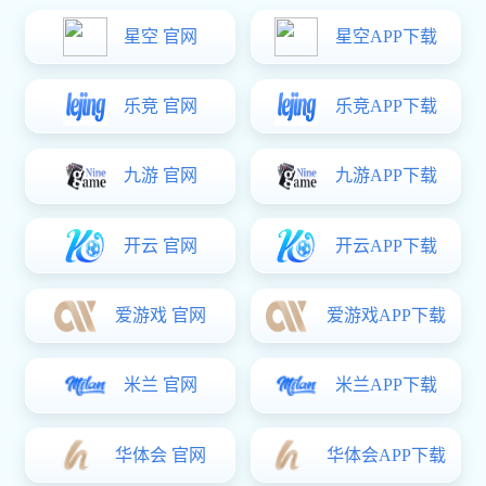
二、采购方式：公开招标
三、成交供应商信息
供应商名称：江苏巨能机械有限公司
成交金额：¥390000.00元 （大写：人民币叁拾玖万元整）
四、采购人信息
采购人名称：广州星空真人现代药业有限公司
联系方式：020-37950014
采购人地址：广州市从化区温泉大道8号
广州星空真人现代药业有限公司灵芝孢子油前处理
上一篇：
生产线建设湿法制粒沸腾干燥设备采购项目采购结
星空真人:自动切换中封式切角包膜机（带热收缩
下一篇：
果公示